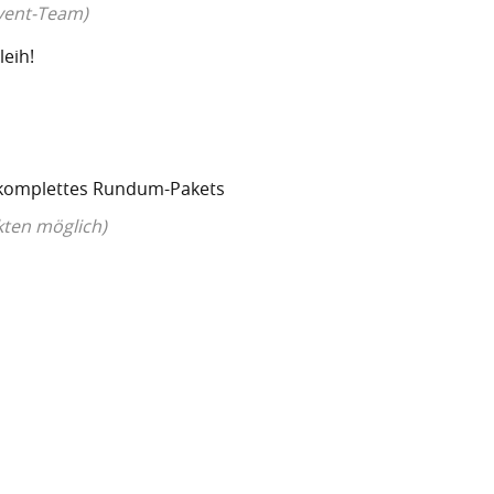
vent-Team)
leih!
 komplettes Rundum-Pakets
kten möglich)