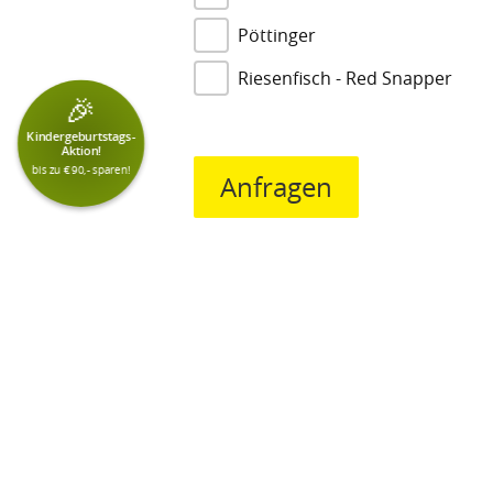
Pöttinger
Riesenfisch - Red Snapper
🎉
Kindergeburtstags-
Aktion!
bis zu € 90,- sparen!
Anfragen
Pflichtfeld
Reserv