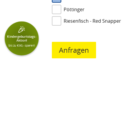
Pöttinger
Riesenfisch - Red Snapper
🎉
Kindergeburtstags-
Aktion!
bis zu € 90,- sparen!
Anfragen
Pflichtfeld
Reserv