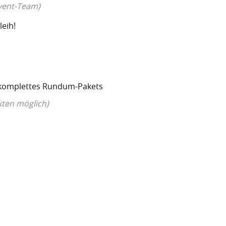
vent-Team)
leih!
 komplettes Rundum-Pakets
kten möglich)